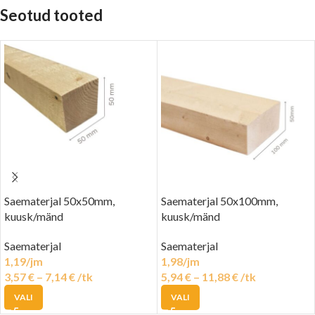
Seotud tooted
Saematerjal 50x50mm,
Saematerjal 50x100mm,
kuusk/mänd
kuusk/mänd
Saematerjal
Saematerjal
1,19/jm
1,98/jm
3,57
€
–
7,14
€
/tk
5,94
€
–
11,88
€
/tk
VALI
VALI