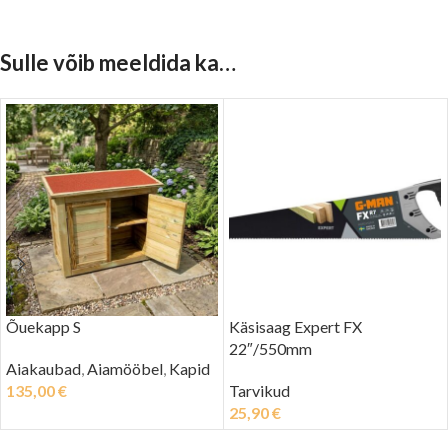
Sulle võib meeldida ka…
Õuekapp S
Käsisaag Expert FX
22″/550mm
Aiakaubad
,
Aiamööbel
,
Kapid
135,00
€
Tarvikud
25,90
€