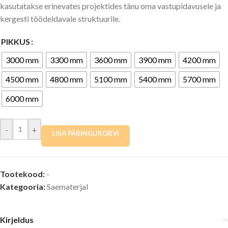
kasutatakse erinevates projektides tänu oma vastupidavusele ja
kergesti töödeldavale struktuurile.
PIKKUS
3000 mm
3300 mm
3600 mm
3900 mm
4200 mm
4500 mm
4800 mm
5100 mm
5400 mm
5700 mm
6000 mm
-
+
LISA PÄRINGUKORVI
Tootekood:
-
Kategooria:
Saematerjal
Kirjeldus