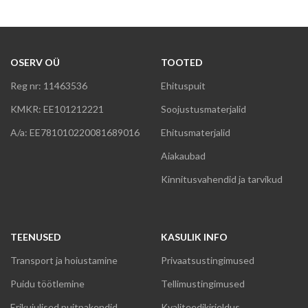
OSERV OÜ
TOOTED
Reg nr: 11463536
Ehituspuit
KMKR: EE101212221
Soojustusmaterjalid
A/a: EE781010220081689016
Ehitusmaterjalid
Aiakaubad
Kinnitusvahendid ja tarvikud
TEENUSED
KASULIK INFO
Transport ja hoiustamine
Privaatsustingimused
Puidu töötlemine
Tellimustingimused
Erikujulised puitpakendid
Kvaliteedikirjeldus